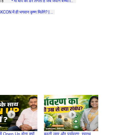
है 
 • माँ बाप को डर लगता है जब जवान बच्चा I...  
SKCON में ही भगवान कृष्ण मिलेंगे? | ...  
 में Open Up होना क्यों
बढ़ती उम्र और पर्यावरण: स्वस्थ