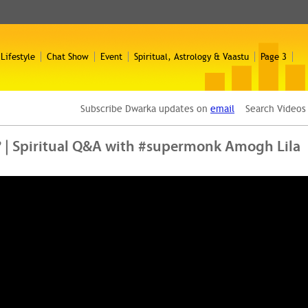
 Lifestyle
Chat Show
Event
Spiritual, Astrology & Vaastu
Page 3
Subscribe Dwarka updates on
email
Search Video
लेंगे? | Spiritual Q&A with #supermonk Amogh Lila