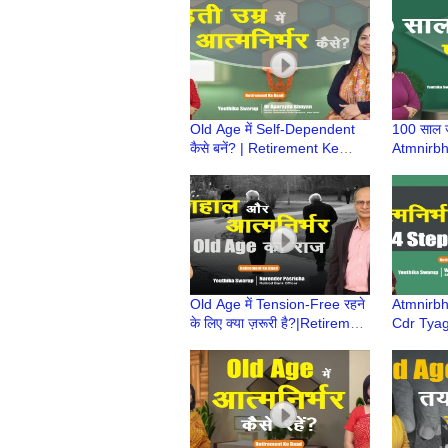
Baad|Atmnirbhar Old Age की
Baad |Ret
तैयारी
Old Age में Self-Dependent
100 साल जी
कैसे बनें? | Retirement Ke
Atmnirbha
Baad | Atmnirbhar Old Age
कैसे? | R
की तैयारी
Retire h
Old Age में Tension-Free रहने
Atmnirbh
के लिए क्या ज़रूरी है?|Retirement
Cdr Tyag
Ke Baad|Atmnirbhar Old
| Retire
Age की तैयारी
Atmnirbha