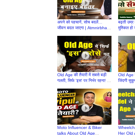
अपने को पहचानें, सोच बदलें…
बढ़ती उम्र
जीवन बदल जाएगा | Atmnirbhar
मुश्किल हो
Old Age की तैयारी |
OldAge क
Retirement Ke Baad
Ke Baad
Old Age की तैयारी में सबसे बड़ी
Old Age में
गलती, सिर्फ 'इस' पर निर्भर रहना! |
जिंदगी सुकू
Atmnirbhar OldAge की तैयारी
Atmnirbha
Retirem
Moto Influencer & Biker
Wheelcha
talks About Old Age
Her Old 