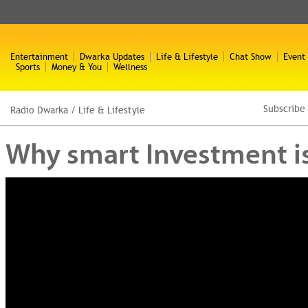
Entertainment
Dwarka Updates
Life & Lifestyle
Chat Show
Event
Sports
Money & You
Wellness
Subscribe
Radio Dwarka
/
Life & Lifestyle
Why smart Investment is t