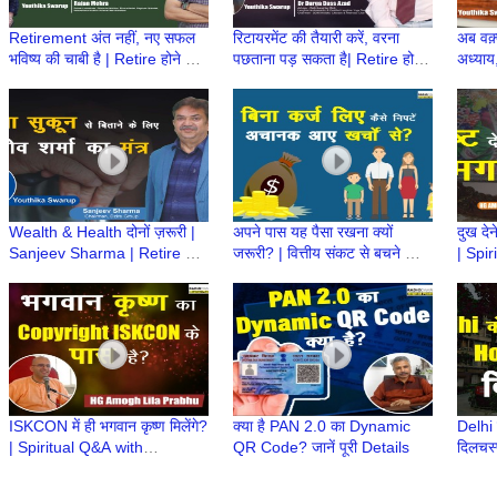
Retirement अंत नहीं, नए सफल
रिटायरमेंट की तैयारी करें, वरना
अब वक़
भविष्य की चाबी है | Retire होने के
पछताना पड़ सकता है| Retire होने
अध्याय
बाद क्या करेंगे | Retirement ke
के बाद क्या करेंगे | Retirement
बाद क्
baad
ke baad
Baad
Wealth & Health दोनों ज़रूरी |
अपने पास यह पैसा रखना क्यों
दुख देन
Sanjeev Sharma | Retire होने
जरूरी? | वित्तीय संकट से बचने का
| Spir
के बाद क्या करेंगे | Retirement
आसान तरीका | Emergency
#sup
ke baad
Fund क्यों?
Prab
ISKCON में ही भगवान कृष्ण मिलेंगे?
क्या है PAN 2.0 का Dynamic
Delhi 
| Spiritual Q&A with
QR Code? जानें पूरी Details
दिलचस्
#supermonk Amogh Lila
Servic
Prabhu
Nihar