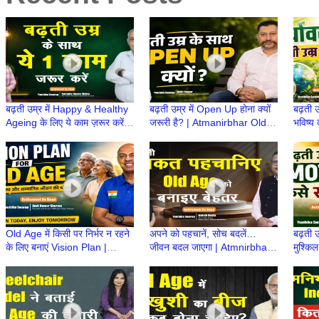
बढ़ती उम्र में Happy & Healthy
बढ़ती उम्र में Open Up होना क्यों
बढ़ती उ
Ageing के लिए ये काम ज़रूर करें! |
जरूरी है? | Atmanirbhar Old
भविष्य 
Atmanirbhar Old Age Ki
Age Ki Taiyari | Retirement
Atmni
Taiyari
ke Baad
Retir
Old Age में किसी पर निर्भर न रहने
अपने को पहचानें, सोच बदलें…
बढ़ती 
के लिए बनाएं Vision Plan |
जीवन बदल जाएगा | Atmnirbhar
मुश्कि
Atmnirbhar Old Age की तैयारी
Old Age की तैयारी |
OldAg
|Retire
Retirement Ke Baad
Ke B