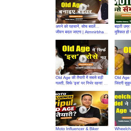
अपने को पहचानें, सोच बदलें…
बढ़ती उम्र
जीवन बदल जाएगा | Atmnirbhar
मुश्किल हो
Old Age की तैयारी |
OldAge क
Retirement Ke Baad
Ke Baad
Old Age की तैयारी में सबसे बड़ी
Old Age में
गलती, सिर्फ 'इस' पर निर्भर रहना! |
जिंदगी सुकू
Atmnirbhar OldAge की तैयारी
Atmnirbha
Retirem
Moto Influencer & Biker
Wheelcha