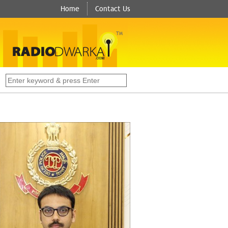
Home
Contact Us
TM
s