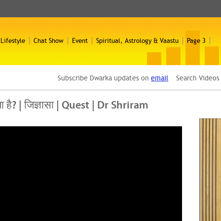
 Lifestyle
Chat Show
Event
Spiritual, Astrology & Vaastu
Page 3
Subscribe Dwarka updates on
email
Search Video
ाता है? | जिज्ञासा | Quest | Dr Shriram