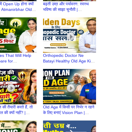
 में Open Up होना क्यों
बढ़ती उम्र और पर्यावरण: स्वस्थ
 | Atmanirbhar Old
भविष्य की साझा चुनौती |
iyari | Retirement
Atmnirbhar OldAge की तैयारी |
Retirement life
es That Will Help
Orthopedic Doctor Ne
are for
Batayi Healthy Old Age Ki
har Old Age |
Taiyari |Atmnirbhar OldAge
ne ke Baad |
की तैयारी |Retirement life
t life
की तैयारी करते हैं, तो
Old Age में किसी पर निर्भर न रहने
 की क्यों नहीं? |
के लिए बनाएं Vision Plan |
r Old Age की तैयारी
Atmnirbhar Old Age की तैयारी
|Retire