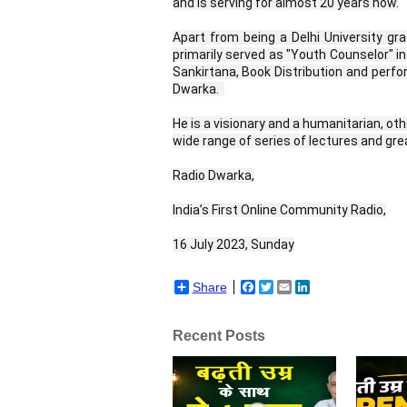
and is serving for almost 20 years now.
Apart from being a Delhi University g
primarily served as "Youth Counselor" i
Sankirtana, Book Distribution and perfo
Dwarka.  
He is a visionary and a humanitarian, oth
wide range of series of lectures and gr
Radio Dwarka,
India’s First Online Community Radio,
16 July 2023, Sunday
Share
Facebook
Twitter
Email
LinkedIn
Recent Posts