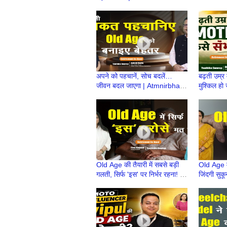
Age की तैयारी | Retirement life
Atmnirbha
अपने को पहचानें, सोच बदलें…
बढ़ती उम्र
जीवन बदल जाएगा | Atmnirbhar
मुश्किल हो
Old Age की तैयारी |
OldAge क
Retirement Ke Baad
Ke Baad
Old Age की तैयारी में सबसे बड़ी
Old Age में
गलती, सिर्फ 'इस' पर निर्भर रहना! |
जिंदगी सुकू
Atmnirbhar OldAge की तैयारी
Atmnirbha
Retirem