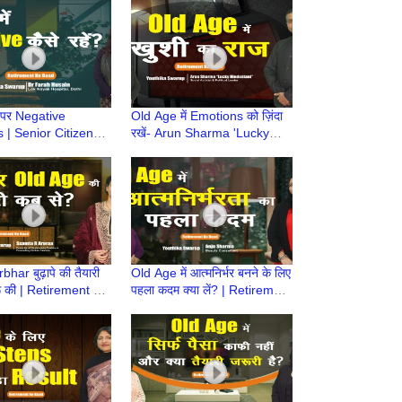
की तैयारी
 पर Negative
Old Age में Emotions को ज़िंदा
| Senior Citizens |
रखें- Arun Sharma 'Lucky
r Old Age की तैयारी
Hindustani' | Atmnirbhar Old
ment Ke Baad
Age की तैयारी
rbhar बुढ़ापे की तैयारी
Old Age में आत्मनिर्भर बनने के लिए
रू की | Retirement Ke
पहला कदम क्या लें? | Retirement
mnirbhar Old Age
Ke Baad | Atmnirbhar Old
Age की तैयारी