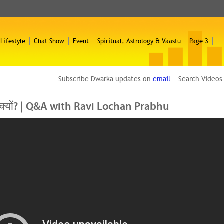
 Lifestyle
Chat Show
Event
Spiritual, Astrology & Vaastu
Page 3
Subscribe Dwarka updates on
email
Search Video
 है, क्यों? | Q&A with Ravi Lochan Prabhu