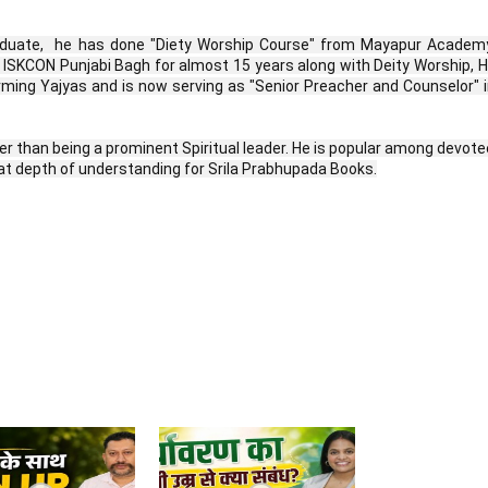
raduate,  he has done "Diety Worship Course" from Mayapur Academy
n ISKCON Punjabi Bagh for almost 15 years along with Deity Worship, H
rming Yajyas and is now serving as "Senior Preacher and Counselor" i
er than being a prominent Spiritual leader. He is popular among devotee
eat depth of understanding for Srila Prabhupada Books.