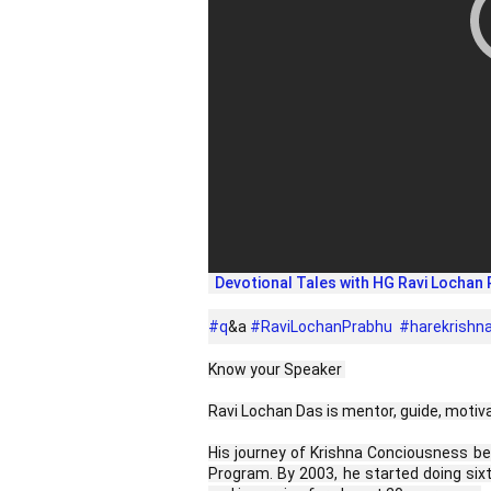
Devotional Tales with HG Ravi Lochan
#q
&a 
#RaviLochanPrabhu
#harekrishn
Know your Speaker 
Ravi Lochan Das is mentor, guide, motiv
His journey of Krishna Conciousness be
Program. By 2003, he started doing six