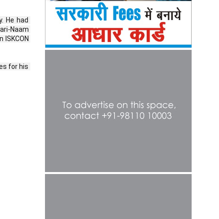
. He had 
ari-Naam 
n ISKCON 
s for his 