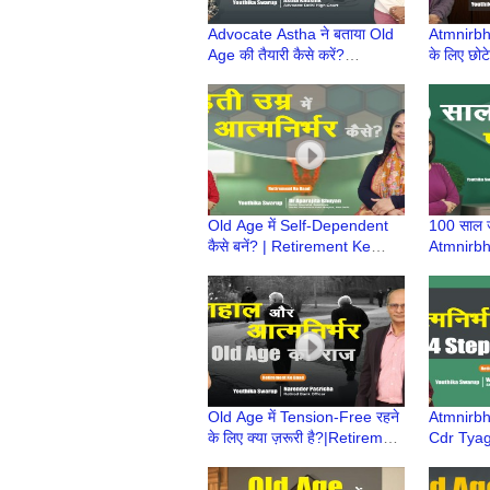
Advocate Astha ने बताया Old
Atmnirbha
Age की तैयारी कैसे करें?
के लिए छोटे
|Retirement Ke
परिणाम? 
Baad|Atmnirbhar Old Age की
Baad |Ret
तैयारी
Old Age में Self-Dependent
100 साल जी
कैसे बनें? | Retirement Ke
Atmnirbha
Baad | Atmnirbhar Old Age
कैसे? | R
की तैयारी
Retire h
Old Age में Tension-Free रहने
Atmnirbh
के लिए क्या ज़रूरी है?|Retirement
Cdr Tyag
Ke Baad|Atmnirbhar Old
| Retire
Age की तैयारी
Atmnirbha