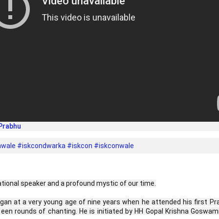
 Prabhu
awale
#iskcondwarka
#iskcon
#iskconwale
ational speaker and a profound mystic of our time.
gan at a very young age of nine years when he attended his first Pr
teen rounds of chanting. He is initiated by HH Gopal Krishna Goswami