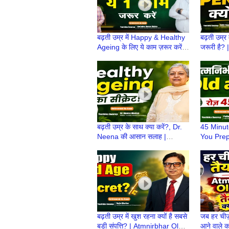
बढ़ती उम्र में Happy & Healthy
बढ़ती उम्र
Ageing के लिए ये काम ज़रूर करें! |
जरूरी है?
Atmanirbhar Old Age Ki
Age Ki Ta
Taiyari
ke Baad
बढ़ती उम्र के साथ क्या करें?, Dr.
45 Minut
Neena की आसान सलाह |
You Prep
Atmnirbhar OldAge की तैयारी |
Atmanirb
Retirement life
Retireho
Retiremen
बढ़ती उम्र में खुश रहना क्यों है सबसे
जब हर चीज़ 
बड़ी संपत्ति? | Atmnirbhar Old
आने वाले कल