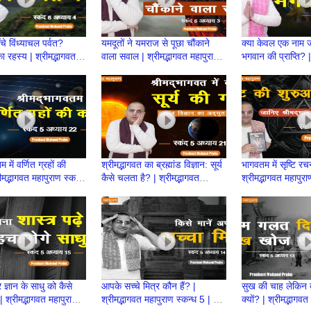
ुँचे विंध्याचल पर्वत?
यमदूतों ने यमराज से पूछा चौंकाने
क्या केवल एक नाम ज
 रहस्य | श्रीमद्भागवत
वाला सवाल | श्रीमद्भागवत महापुराण
भगवान की प्राप्ति? |
्कन्ध 6| BP 128
स्कन्ध 6| BP 127 |Prashant
महापुराण स्कन्ध 6 
Prabhu
म में वर्णित ग्रहों की
श्रीमद्भागवत का ब्रह्मांड विज्ञान: सूर्य
भागवतम में सृष्टि रच
रीमद्भागवत महापुराण स्कन्ध
कैसे चलता है? | श्रीमद्भागवत
श्रीमद्भागवत महापुर
0 |Prashant Prabhu
महापुराण स्कन्ध 5 | BP 119
118 | Prashant
Prabhu
 ज्ञान के साधु को कैसे
आपके सच्चे मित्र कौन हैं? |
सुख की चाह लेकिन दु
 श्रीमद्भागवत महापुराण
श्रीमद्भागवत महापुराण स्कन्ध 5 | BP
क्यों? | श्रीमद्भागवत