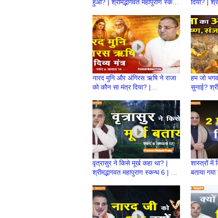
हुआ? | श्रीमद्भागवत महापुराण स्कन्ध
दिया? | श्र
7 | BP 147 | Prashant
7 | BP 1
Prabhu
Prabhu
नारद मुनि और अंगिरस ऋषि ने राजा
हम जो भगवद्
को कौन सा मंत्र दिया? |
सुनाई? श्री
श्रीमद्भागवत महापुराण स्कन्ध 6 | BP
| Prash
140 | Prashant Mukund
Prabhu
वृत्रासुर ने किसे मूर्ख कहा था? |
शास्त्रों मे
श्रीमद्भागवत महापुराण स्कन्ध 6 | BP
बताया गया ह
136 | Prashant Mukund
स्कन्ध 6 
Prabhu
Mukund 