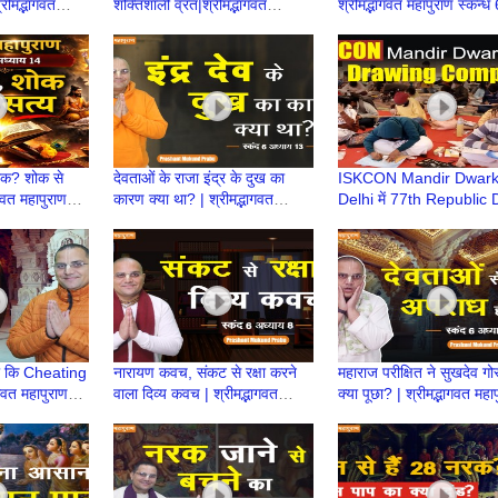
रीमद्भागवत
शक्तिशाली व्रत|श्रीमद्भागवत
श्रीमद्भागवत महापुराण स्कन्ध
| BP144 |
महापुराण स्कन्ध 6 | BP143 |
142 | Prashant Mukun
u
Prashant Prabhu
Prabhu
ोक? शोक से
देवताओं के राजा इंद्र के दुख का
ISKCON Mandir Dwark
गवत महापुराण
कारण क्या था? | श्रीमद्भागवत
Delhi में 77th Republic
8 | Prashant
महापुराण स्कन्ध 6 | BP 137
Drawing Competition |
Proud to be a Bharatiy
लगा कि Cheating
नारायण कवच, संकट से रक्षा करने
महाराज परीक्षित ने सुखदेव गोस
ागवत महापुराण
वाला दिव्य कवच | श्रीमद्भागवत
क्या पूछा? | श्रीमद्भागवत महा
3 | Prashant
महापुराण स्कन्ध 6 | BP 132
स्कन्ध 6 | BP 131
u