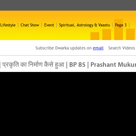
 Lifestyle
Chat Show
Event
Spiritual, Astrology & Vaastu
Page 3
Subscribe Dwarka updates on
email
Search Video
ंद | प्रकृति का निर्माण कैसे हुआ | BP 85 | Prashant M