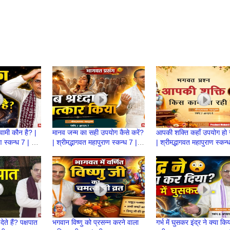
्वामी कौन है? |
मानव जन्म का सही उपयोग कैसे करें?
आपकी शक्ति कहाँ उपयोग हो र
ाण स्कन्ध 7 | BP
| श्रीमद्भागवत महापुराण स्कन्ध 7 |
| श्रीमद्भागवत महापुराण स्कन्
 Mukund
BP 150 | Prashant Mukund
BP 149 | Prashant Mu
Prabhu
Prabhu
े हैं? पक्षपात
भगवान विष्णु को प्रसन्न करने वाला
गर्भ में घुसकर इंद्र ने क्या कि