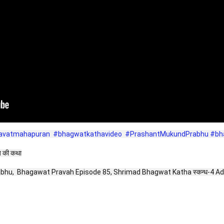
avatmahapuran
#bhagwatkathavideo
#PrashantMukundPrabhu
#bh
राज की कथा
 Bhagawat Pravah Episode 85, Shrimad Bhagwat Katha स्कन्ध-4 Adhyaye 18 |