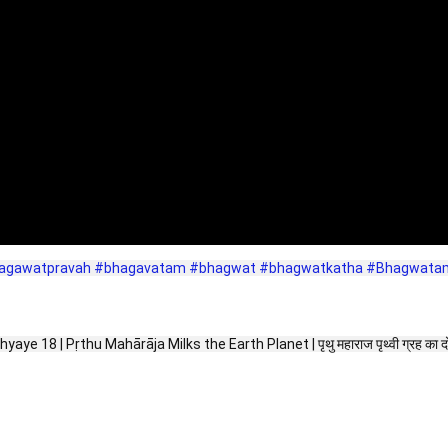
agawatpravah
#bhagavatam
#bhagwat
#bhagwatkatha
#Bhagwatam
 Pṛthu Mahārāja Milks the Earth Planet | पृथु महाराज पृथ्वी ग्रह का दोहन