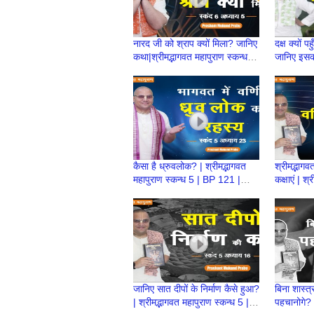
नारद जी को श्राप क्यों मिला? जानिए
दक्ष क्यों पह
कथा|श्रीमद्भागवत महापुराण स्कन्ध 6
जानिए इसका
|BP 129|Prashant Mukund
महापुराण स
Prabhu
कैसा है ध्रुवलोक? | श्रीमद्भागवत
श्रीमद्भागवत
महापुराण स्कन्ध 5 | BP 121 |
कक्षाएं | श्
Prashant Mukund Prabhu
5| BP 12
जानिए सात दीपों के निर्माण कैसे हुआ?
बिना शास्त्र
| श्रीमद्भागवत महापुराण स्कन्ध 5 |
पहचानोगे? |