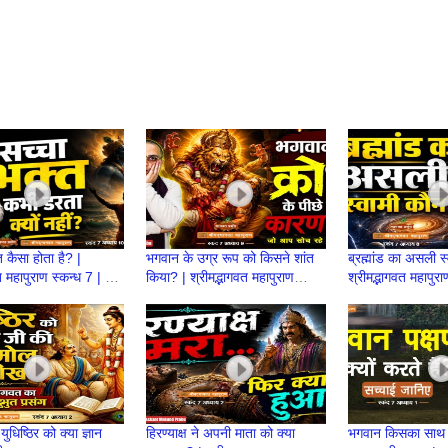
त कैसा होता है? |
भगवान के उग्र रूप को किसने शांत
ब्रह्मांड का असली स
त महापुराण स्कन्ध 7 | BP
किया? | श्रीमद्भागवत महापुराण
श्रीमद्भागवत महापुर
ashant Mukund
स्कन्ध 7 | BP 152 | Prashant
151 | Prashant
Prabhu
Prabhu
ुधिष्ठिर को क्या ज्ञान
हिरण्याक्ष ने अपनी माता को क्या
भगवान किसका साथ देत