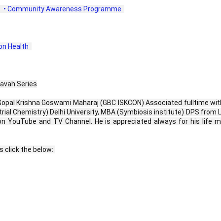
 • Community Awareness Programme  
n Health  
avah Series
Gopal Krishna Goswami Maharaj (GBC ISKCON) Associated fulltime with
trial Chemistry) Delhi University, MBA (Symbiosis institute) DPS from 
n YouTube and TV Channel. He is appreciated always for his life 
click the below: 