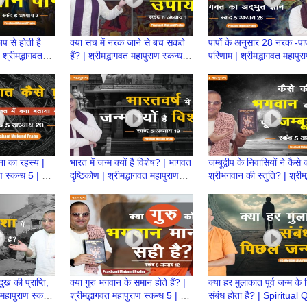
प से होती है
क्या सच में नरक जाने से बच सकते
पापों के अनुसार 28 नरक -प
 श्रीमद्भागवत
हैं? | श्रीमद्भागवत महापुराण स्कन्ध 6
परिणाम | श्रीमद्भागवत महापुर
| BP 126
| BP 125 | Prashant Prabhu
स्कन्ध 5 | BP 124
ना का रहस्य |
भारत में जन्म क्यों है विशेष? | भागवत
जम्बूद्वीप के निवासियों ने कैसे 
ाण स्कन्ध 5 | BP
दृष्टिकोण | श्रीमद्भागवत महापुराण
श्रीभगवान की स्तुति? | श्रीम
 Mukund
स्कन्ध 5 | BP 117
महापुराण स्कन्ध 5 | BP 11
ख की प्राप्ति,
क्या गुरु भगवान के समान होते हैं? |
क्या हर मुलाकात पूर्व जन्म के र
 महापुराण स्कन्ध
श्रीमद्भागवत महापुराण स्कन्ध 5 | BP
संबंध होता है? | Spiritual