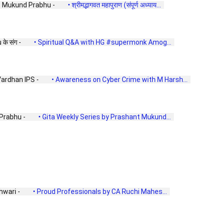
hant Mukund Prabhu - 
 • श्रीमद्भागवत महापुराण (संपूर्ण अध्याय...  
े संग - 
 • Spiritual Q&A with HG #supermonk Amog...  
rdhan IPS - 
 • Awareness on Cyber Crime with M Harsh...  
Prabhu - 
 • Gita Weekly Series by Prashant Mukund...  
wari - 
 • Proud Professionals by CA Ruchi Mahes...  