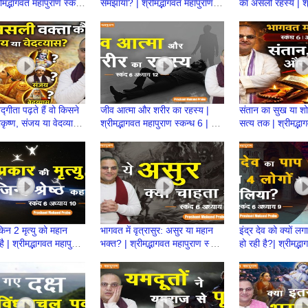
ीमद्भागवत महापुराण स्कन्ध
समझाया? | श्रीमद्भागवत महापुराण
का असली रहस्य | श्
46 | Prashant
स्कन्ध 7 | BP 145 | Prashant
महापुराण स्कन्ध 7 
Prabhu
PrashantPrabh
गीता पढ़ते हैं वो किसने
जीव आत्मा और शरीर का रहस्य |
संतान का सुख या श
कृष्ण, संजय या वेदव्यास?
श्रीमद्भागवत महापुराण स्कन्ध 6 | BP
सत्य तक | श्रीमद्भा
ant Mukund Prabhu
139 | Prashant Mukund
स्कन्ध 6 | BP 13
Prabhu
Prabhu
ं किन 2 मृत्यु को महान
भागवत में वृत्रासुर: असुर या महान
इंद्र देव को क्यों 
ै | श्रीमद्भागवत महापुराण
भक्त? | श्रीमद्भागवत महापुराण स्कन्ध
हो रही है?| श्रीमद्भ
| BP 134 | Prashant
6 | BP 135 | Prashant
स्कन्ध 6 | BP 13
Prabhu
Mukund Prabhu
Mukund Prabh