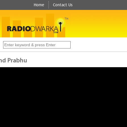
Home
Contact Us
TM
s
ukund Prabhu