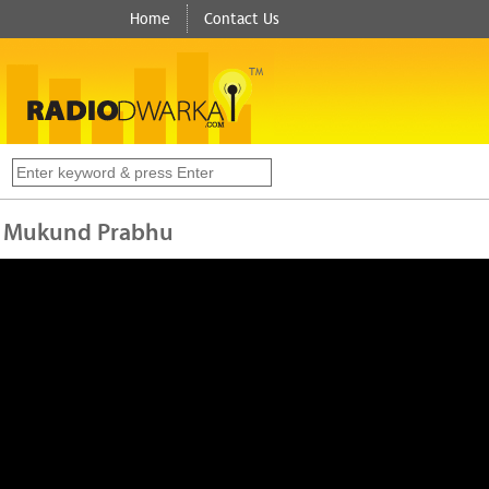
Home
Contact Us
TM
s
shant Mukund Prabhu