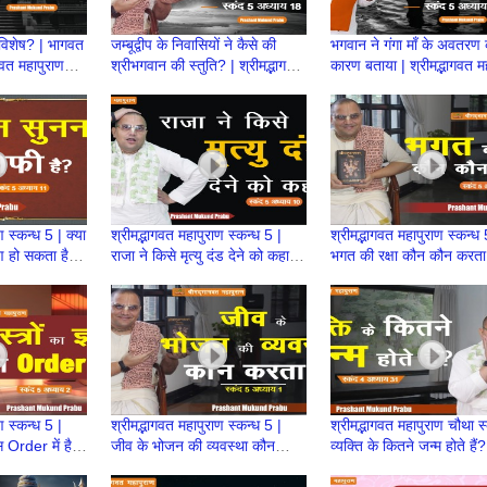
ै विशेष? | भागवत
जम्बूद्वीप के निवासियों ने कैसे की
भगवान ने गंगा माँ के अवतरण 
ागवत महापुराण
श्रीभगवान की स्तुति? | श्रीमद्भागवत
कारण बताया | श्रीमद्भागवत म
महापुराण स्कन्ध 5 | BP 116
स्कन्ध 5 | BP 115 | Pras
Mukund Prabhu
ण स्कन्ध 5 | क्या
श्रीमद्भागवत महापुराण स्कन्ध 5 |
श्रीमद्भागवत महापुराण स्कन्ध 
ाण हो सकता है?
राजा ने किसे मृत्यु दंड देने को कहा? |
भगत की रक्षा कौन कौन करता 
109
BP 108 | Prashant Prabhu
BP 107 | Prashant Mu
Prabhu
ण स्कन्ध 5 |
श्रीमद्भागवत महापुराण स्कन्ध 5 |
श्रीमद्भागवत महापुराण चौथा स्
िस Order में है?
जीव के भोजन की व्यवस्था कौन
व्यक्ति के कितने जन्म होते हैं
shant Mukund
करता है | BP 99 | Prashant
98 | Prashant Mukund
Prabhu
Prabhu