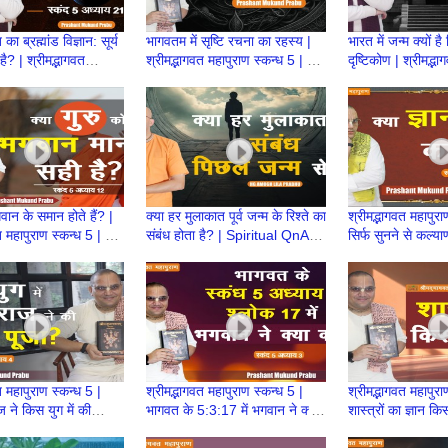
 का ब्रह्मांड विज्ञान: सूर्य
भागवतम में सृष्टि रचना का रहस्य |
भारत में जन्म क्यों ह
ै? | श्रीमद्भागवत
श्रीमद्भागवत महापुराण स्कन्ध 5 | BP
दृष्टिकोण | श्रीमद्भ
्कन्ध 5 | BP 119
118 | Prashant Mukund
स्कन्ध 5 | BP 117
Prabhu
गवान के समान होते हैं? |
क्या हर मुलाकात पूर्व जन्म के रिश्ते का
श्रीमद्भागवत महापुरा
त महापुराण स्कन्ध 5 | BP
संबंध होता है? | Spiritual QnA
सिर्फ सुनने से कल्य
ashant Mukund
wth Amogh Lila Prabhu
सच क्या है? | BP 
त महापुराण स्कन्ध 5 |
श्रीमद्भागवत महापुराण स्कन्ध 5 |
श्रीमद्भागवत महापुरा
 ने किस युग में की
भागवत के 5:3:17 में भगवान ने क्या
शास्त्रों का ज्ञान क
 पूजा? | BP 102
कहा? | BP 101 | Prashant
| BP 100 | Pra
Mukund Prabhu
Prabhu