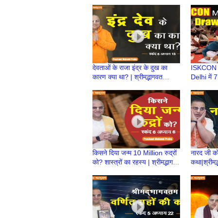
स्कन्ध 7 | BP 145 | Prashant
महापुराण स
Prabhu
Prashan
देवताओं के राजा इंद्र के दुख का
ISKCON 
कारण क्या था? | श्रीमद्भागवत
Delhi में
महापुराण स्कन्ध 6 | BP 137
Drawing 
Proud to
किसने दिया जन्म 10 Million रुद्रों
नारद जी को
को? शास्त्रों का रहस्य | श्रीमद्भागवत
कथा|श्रीमद
महापुराण स्कन्ध 6 | BP 130
|BP 129
Prabhu