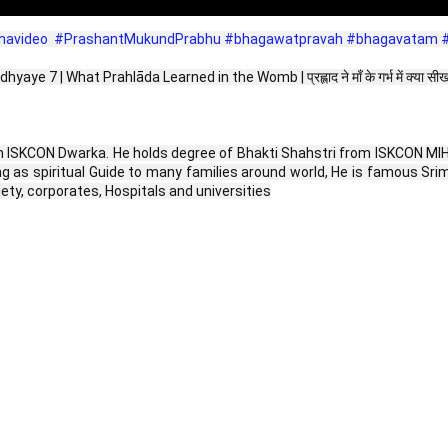
havideo
#PrashantMukundPrabhu
#bhagawatpravah
#bhagavatam
 What Prahlāda Learned in the Womb | प्रह्लाद ने माँ के गर्भ में क्या सीख
SKCON Dwarka. He holds degree of Bhakti Shahstri from ISKCON MIHE (M
ng as spiritual Guide to many families around world, He is famous S
y, corporates, Hospitals and universities