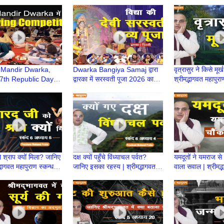
्कन्ध 7 | BP144 |
महापुराण स्कन्ध 6 | BP143 |
142 | Prashant
tPrabhu
Prashant Prabhu
Prabhu
Mandir Dwarka,
Dwarka Bangiya Samaj द्वारा
वृत्रासुर ने किसे मूर
 77th Republic Day
द्वारका में सरस्वती पूजा 2026 का
श्रीमद्भागवत महापुर
Competition |
भव्य आयोजन | Saraswati Puja
136 | Prashant
 be a Bharatiya
in Delhi
Prabhu
 श्राप क्यों मिला? जानिए
दक्ष क्यों पहुँचे विंध्याचल पर्वत?
यमदूतों ने यमराज से 
्भागवत महापुराण स्कन्ध 6
जानिए इसका रहस्य | श्रीमद्भागवत
वाला सवाल | श्रीमद्
|Prashant Mukund
महापुराण स्कन्ध 6| BP 128
स्कन्ध 6| BP 127
Prabhu