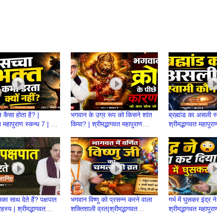
त कैसा होता है? |
भगवान के उग्र रूप को किसने शांत
ब्रह्मांड का असली स
त महापुराण स्कन्ध 7 | BP
किया? | श्रीमद्भागवत महापुराण
श्रीमद्भागवत महापुर
ashant Mukund
स्कन्ध 7 | BP 152 | Prashant
151 | Prashant
Prabhu
Prabhu
ा साथ देते हैं? पक्षपात
भगवान विष्णु को प्रसन्न करने वाला
गर्भ में घुसकर इंद्र 
स्य | श्रीमद्भागवत
शक्तिशाली व्रत|श्रीमद्भागवत
श्रीमद्भागवत महापुर