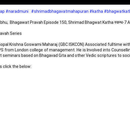
yap
#naradmuni
#shrimadbhagavatmahapuran
#katha
#bhagwatkat
 Bhagawat Pravah Episode 150, Shrimad Bhagwat Katha स्कन्ध-7 Adhyaye 7 |
avah Series
opal Krishna Goswami Maharaj (GBC ISKCON) Associated fulltime with I
DPS from London college of management. He is Involved into Counselli
minars based on Bhagavad Gita and other Vedic scriptures to societ
click the below: 