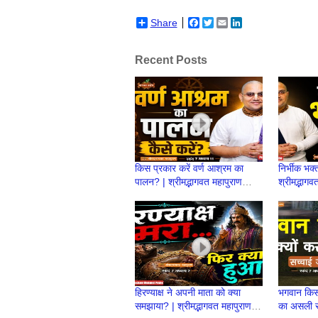
Share
Facebook
Twitter
Email
LinkedIn
Recent Posts
किस प्रकार करें वर्ण आश्रम का
निर्भीक भक्
पालन? | श्रीमद्भागवत महापुराण
श्रीमद्भागव
स्कन्ध 7 | BP 154 | Prashant
153 | Pr
Mukund Prabhu
Prabhu
हिरण्याक्ष ने अपनी माता को क्या
भगवान किसक
समझाया? | श्रीमद्भागवत महापुराण
का असली रह