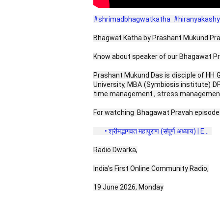
#shrimadbhagwatkatha
#hiranyakash
Bhagwat Katha by Prashant Mukund Prabhu, 
Know about speaker of our Bhagawat Pr
Prashant Mukund Das is disciple of HH G
University, MBA (Symbiosis institute) 
time management , stress management se
For watching  Bhagawat Pravah episodes 
 • श्रीमद्भागवत महापुराण (संपूर्ण अध्याय) | E...  
Radio Dwarka,
India’s First Online Community Radio,
19 June 2026, Monday