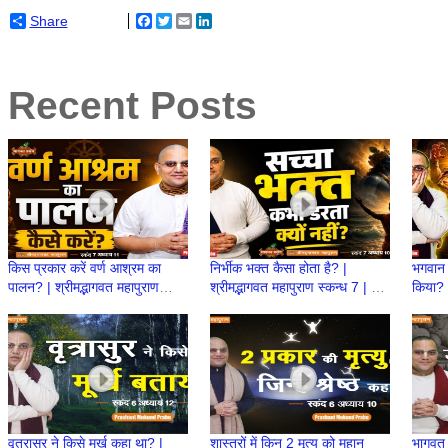
Share
Facebook
Twitter
Email
LinkedIn
Recent Posts
किस प्रकार करें वर्ण आश्रम का
निर्भीक भक्त कैसा होता है? |
भगवान 
पालन? | श्रीमद्भागवत महापुराण
श्रीमद्भागवत महापुराण स्कन्ध 7 | BP
किया? |
स्कन्ध 7 | BP 154 | Prashant
153 | Prashant Mukund
स्कन्ध
Mukund Prabhu
Prabhu
Prab
वृत्रासुर ने किसे मूर्ख कहा था? |
शास्त्रों में किन 2 मृत्यु को महान
भागवत म