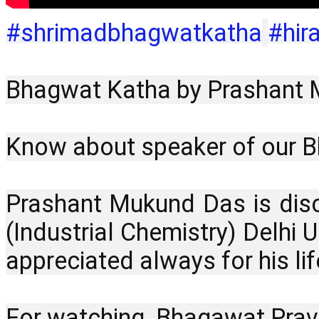
#shrimadbhagwatkatha
#hir
Bhagwat Katha by Prashant Mu
Know about speaker of our B
Prashant Mukund Das is disc
(Industrial Chemistry) Delhi
appreciated always for his l
For watching  Bhagawat Prava