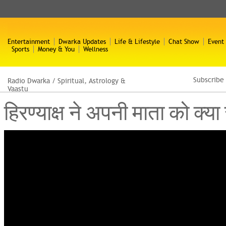
Entertainment
Dwarka Updates
Life & Lifestyle
Chat Show
Event
Sports
Money & You
Wellness
Subscribe
Radio Dwarka
/
Spiritual, Astrology &
Vaastu
हिरण्याक्ष ने अपनी माता को क