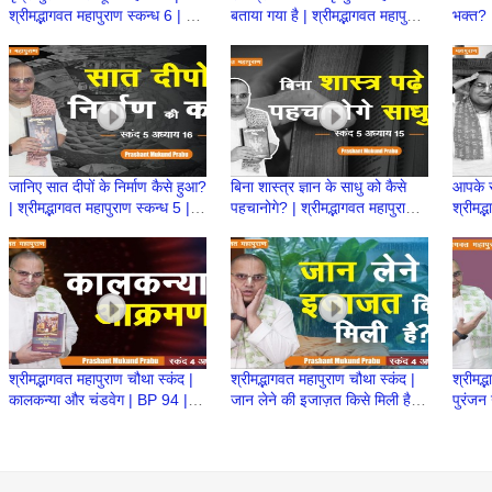
श्रीमद्भागवत महापुराण स्कन्ध 6 | BP
बताया गया है | श्रीमद्भागवत महापुराण
भक्त? |
136 | Prashant Mukund
स्कन्ध 6 | BP 134 | Prashant
6 | B
Prabhu
Mukund Prabhu
Muku
जानिए सात दीपों के निर्माण कैसे हुआ?
बिना शास्त्र ज्ञान के साधु को कैसे
आपके सच
| श्रीमद्भागवत महापुराण स्कन्ध 5 |
पहचानोगे? | श्रीमद्भागवत महापुराण
श्रीमद्
BP 114 | Prashant Prabhu
स्कन्ध 5| BP 113 | Prashant
112 |
Prabhu
Prab
श्रीमद्भागवत महापुराण चौथा स्कंद |
श्रीमद्भागवत महापुराण चौथा स्कंद |
श्रीमद्
कालकन्या और चंडवेग | BP 94 |
जान लेने की इजाज़त किसे मिली है? |
पुरंजन
Prashant Mukund Prabhu
BP 93 | Prashant Mukund
Pras
Prabhu