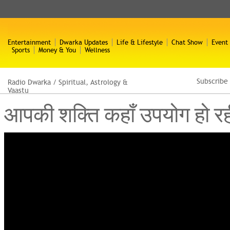
Entertainment
Dwarka Updates
Life & Lifestyle
Chat Show
Event
Sports
Money & You
Wellness
Subscribe
Radio Dwarka
/
Spiritual, Astrology &
Vaastu
आपकी शक्ति कहाँ उपयोग हो र