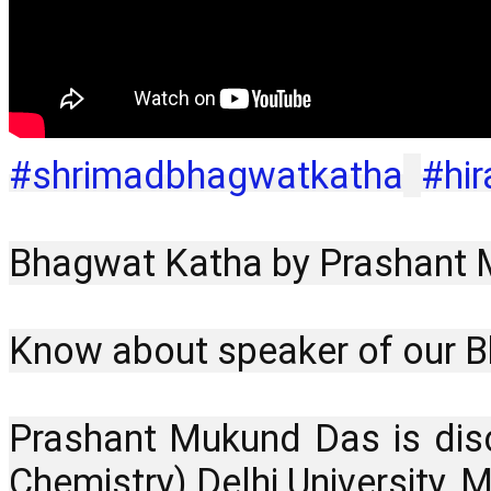
#shrimadbhagwatkatha
#hi
Bhagwat Katha by Prashant Muk
Know about speaker of our B
Prashant Mukund Das is disc
Chemistry) Delhi University,