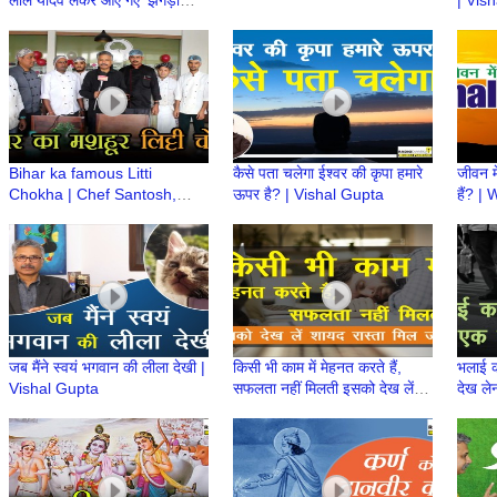
लाल यादव लेकर आए गए ‘झगड़ा
| Vis
2.O’ Khesari Lal Yadav |
Interview
Bihar ka famous Litti
कैसे पता चलेगा ईश्वर की कृपा हमारे
जीवन म
Chokha | Chef Santosh,
ऊपर है? | Vishal Gupta
हैं? |
Bihar Se by the Panache |
life? 
The Food Genre
जब मैंने स्वयं भगवान की लीला देखी |
किसी भी काम में मेहनत करते हैं,
भलाई क
Vishal Gupta
सफलता नहीं मिलती इसको देख लें
देख ले
शायद रास्ता मिल जाए | Vishal
Gupta