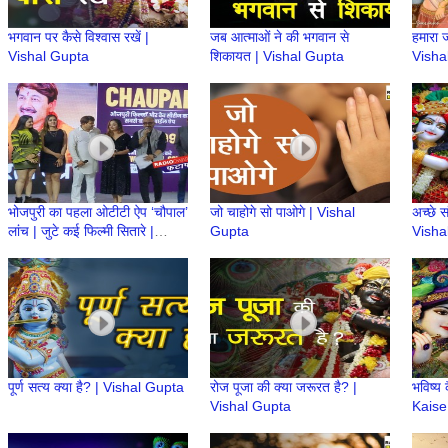
भगवान पर कैसे विश्वास रखें |
जब आत्माओं ने की भगवान से
हमारा 
Vishal Gupta
शिकायत | Vishal Gupta
Visha
भोजपुरी का पहला ओटीटी ऐप ‘चौपाल’
जो चाहोगे सो पाओगे | Vishal
अच्छे स
लांच | जुटे कई फिल्मी सितारे |
Gupta
Visha
Bhojpuri Cinema | Radio
Dwarka
पूर्ण सत्य क्या है? | Vishal Gupta
रोज पूजा की क्या जरूरत है? |
भविष्य
Vishal Gupta
Kaise
Gupt