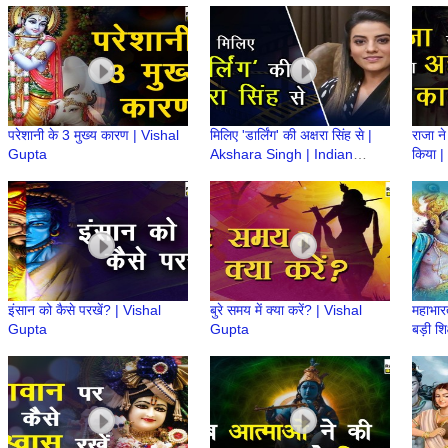
परेशानी के 3 मुख्य कारण | Vishal
मिलिए 'डार्लिंग' की अक्षरा सिंह से |
राजा न
Gupta
Akshara Singh | Indian
किया |
Actress
Gupt
इंसान को कैसे परखें? | Vishal
बुरे समय में क्या करें? | Vishal
महाभारत
Gupta
Gupta
बड़ी शि
Probl