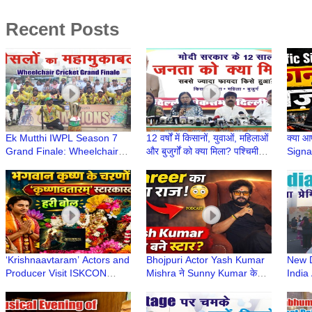
Recent Posts
Ek Mutthi IWPL Season 7
12 वर्षों में किसानों, युवाओं, महिलाओं
क्या आ
Grand Finale: Wheelchair
और बुजुर्गों को क्या मिला? पश्चिमी
Signal
Cricket Stars Take Center
दिल्ली सांसद कमलजीत सहरावत
गलती?
Stage at BalBhawan School
#Jaa
‘Krishnaavtaram’ Actors and
Bhojpuri Actor Yash Kumar
New D
Producer Visit ISKCON
Mishra ने Sunny Kumar के
India 
Temple to Seek Blessings
साथ शेयर किए अपने Career
Lover
Secrets | Podcast
Numb