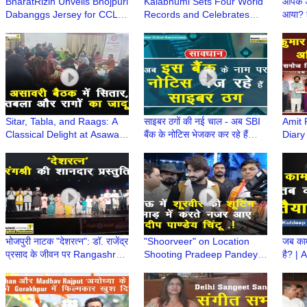
BharatRizin Unveils Bhojpuri
Kalabhumi Sets Four World
आपके अ
Dabanggs Jersey for CCL
Records and Celebrates
आया? ह
2025 | League Begins
Achievers at 'The Pride of
Crim
February 8
India'
Sitar, Tabla, and Raags: A
साइबर ठगों की नई चाल - अब SBI
Amit 
Classical Delight at Asawari
बैंक के नोटिस भेजकर कर रहे हैं
Diary
Baithak's Musical Evening
धोखाधड़ी | Cyber Crime
Cinem
Awareness
Viole
भोजपुरी नाटक "देशरत्न": डॉ. राजेंद्र
"Shoorveer" on Location
जब काम
प्रसाद के जीवन पर Rangashree
Shooting Pradeep Pandey
है? |
की शानदार प्रस्तुति
Chintu Rakesh Shukla
Retir
Shivram Rakesh Deva
kare
Pandey