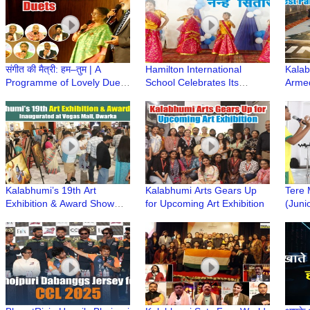
संगीत की मैत्री: हम–तुम | A
Hamilton International
Kalab
Programme of Lovely Duets
School Celebrates Its
Armed
by Maitri – A Musical Bond
Annual Day with Great
Paint
Enthusiasm
Attem
Kalabhumi’s 19th Art
Kalabhumi Arts Gears Up
Tere 
Exhibition & Award Show
for Upcoming Art Exhibition
(Juni
Inaugurated at Vegas Mall,
Young
Dwarka
Assoc