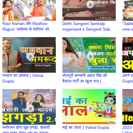
Ravi Kishan और Madhav
Delhi Sangeet Sankalp
"Sabk
Rajput 'अयोध्या के श्रीराम' को
organised a Sangeet Sabha
new s
Gorakhpur में फिल्मकार खुश दिखे
in Maya Enclave
Chand
CM Ni
भगवान का अमरूद | Vishal
भोजपुरी सनसनी अक्षरा सिंह की
अपने ज
Gupta
बैचलर पार्टी का खुला राज |
Gupt
Akshara Singh | Indian
Actress | Bhojpuri
मनोरंजन होगा खूब तगड़ा, खेसारी
माई का 'लाल' | Vishal Gupta
2023 म