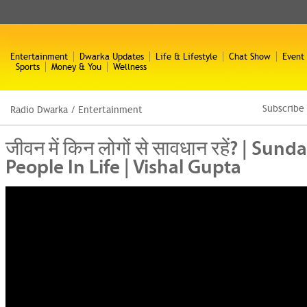
Entertainment
Dwarka Updates
Life & Lifestyle
Chat Show
Event
Sports
Money & You
Wellness
Subscribe
Radio Dwarka
/
Entertainment
जीवन में किन लोगों से सावधान रहें? | Sund
People In Life | Vishal Gupta