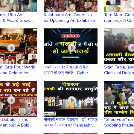
i’s 19th Art
Kalabhumi Arts Gears Up
Tere Mere Geet
on & Award Show
for Upcoming Art Exhibition
(Juniors): A Cel
ted at Vegas Mall,
Young Talent b
Association
i Sets Four World
आपके अकाउंट में गलती से पैसा
Sitar, Tabla, a
and Celebrates
आया? हो जाएं सतर्क | Cyber
Classical Deligh
 at 'The Pride of
Crime Awareness
Baithak's Music
 Debuts in The
भोजपुरी नाटक "देशरत्न": डॉ. राजेंद्र
"Shoorveer" on 
 Manipur: A Bold
प्रसाद के जीवन पर Rangashree
Shooting Prad
c Take on Manipur
की शानदार प्रस्तुति
Chintu Rakesh 