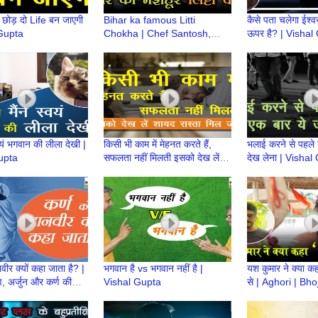
े छोड़ दो Life बन जाएगी
Bihar ka famous Litti
कैसे पता चलेगा ईश्व
 Gupta
Chokha | Chef Santosh,
ऊपर है? | Vishal
Bihar Se by the Panache |
The Food Genre
वयं भगवान की लीला देखी |
किसी भी काम में मेहनत करते हैं,
भलाई करने से पहले 
upta
सफलता नहीं मिलती इसको देख लें
देख लेना | Vishal
शायद रास्ता मिल जाए | Vishal
Gupta
वीर क्यों कहा जाता है? |
भगवान है vs भगवान नहीं है |
यश कुमार ने क्या कह
ण, अर्जुन और कर्ण की
Vishal Gupta
से | Aghori | Bh
shal Gupta
| Action King Y