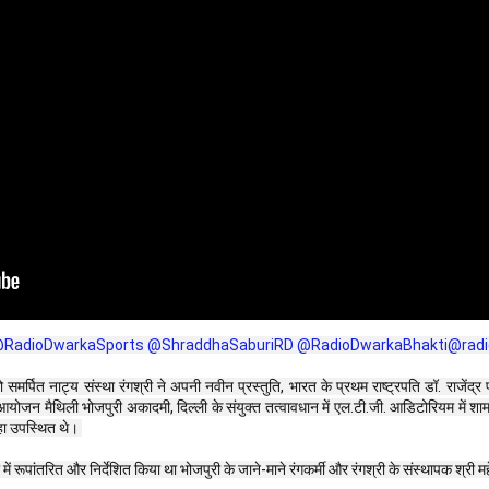
@RadioDwarkaSports‬
‪@ShraddhaSaburiRD‬
‪@RadioDwarkaBhakti‬
‪@rad
र्पित नाट्य संस्था रंगश्री ने अपनी नवीन प्रस्तुति, भारत के प्रथम राष्ट्रपति डॉ. राजेंद्
ोजन मैथिली भोजपुरी अकादमी, दिल्ली के संयुक्त तत्वावधान में एल.टी.जी. आडिटोरियम में शाम 
्हा उपस्थित थे। 
 रूपांतरित और निर्देशित किया था भोजपुरी के जाने-माने रंगकर्मी और रंगश्री के संस्थापक श्री महे