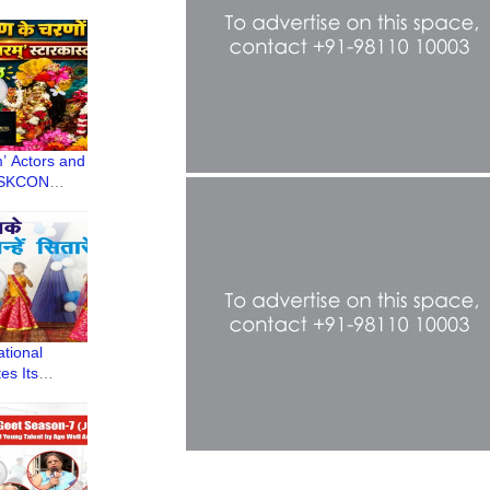
’ Actors and
 ISKCON
 Blessings
ational
es Its
h Great