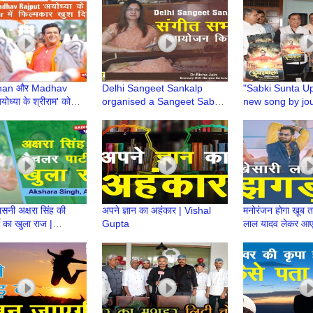
Shivram Rakes
Pandey
shan और Madhav
Delhi Sangeet Sankalp
"Sabki Sunta Up
ोध्या के श्रीराम' को
organised a Sangeet Sabha
new song by jour
 में फिल्मकार खुश दिखे
in Maya Enclave
Chandra, was r
CM Nitish Kuma
सनी अक्षरा सिंह की
अपने ज्ञान का अहंकार | Vishal
मनोरंजन होगा खूब त
ी का खुला राज |
Gupta
लाल यादव लेकर आए
Singh | Indian
2.O’ Khesari La
 Bhojpuri
Interview