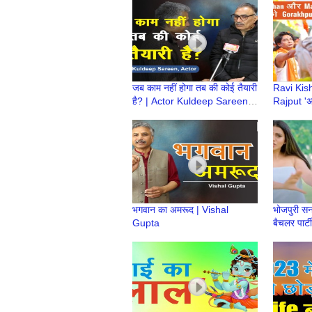
Awareness
Violence
जब काम नहीं होगा तब की कोई तैयारी
Ravi Ki
है? | Actor Kuldeep Sareen |
Rajput 'अय
Retire hone ke baad kya
Gorakhpur
karenge
भगवान का अमरूद | Vishal
भोजपुरी सन
Gupta
बैचलर पार्ट
Akshara 
Actress |