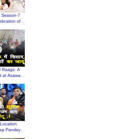
 Season-7
ebration of
y Age Well
nd Raags: A
t at Asawari
al Evening
Location
eep Pandey
Shukla