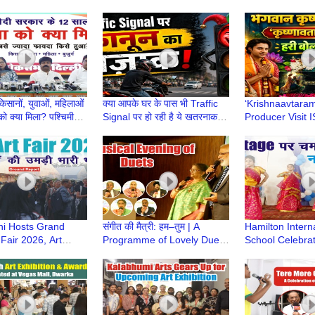
ं किसानों, युवाओं, महिलाओं
क्या आपके घर के पास भी Traffic
‘Krishnaavtaram
ं को क्या मिला? पश्चिमी
Signal पर हो रही है ये खतरनाक
Producer Visit
ंसद कमलजीत सहरावत
गलती? |
Temple to Seek
#JaagteRahenJagaateRahen
i Hosts Grand
संगीत की मैत्री: हम–तुम | A
Hamilton Intern
 Fair 2026, Art
Programme of Lovely Duets
School Celebrat
ather in Large
by Maitri – A Musical Bond
Annual Day wit
s
Enthusiasm