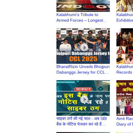
Kalabhumi’s Tribute to
Kalabhum
Armed Forces – Longest
Exhibiti
Painting World Record
Inaugura
Attempt
Dwarka
BharatRizin Unveils Bhojpuri
Kalabhum
Dabanggs Jersey for CCL
Records 
2025 | League Begins
Achievers
February 8
India'
साइबर ठगों की नई चाल - अब SBI
Amit Rao
बैंक के नोटिस भेजकर कर रहे हैं
Diary of
धोखाधड़ी | Cyber Crime
Cinemati