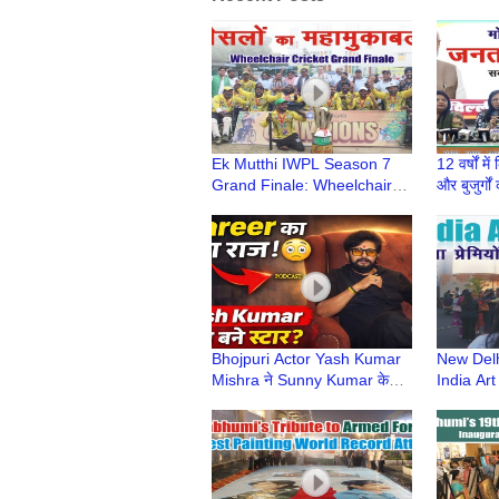
Ek Mutthi IWPL Season 7
12 वर्षों मे
Grand Finale: Wheelchair
और बुजुर्गो
Cricket Stars Take Center
दिल्ली सा
Stage at BalBhawan School
Bhojpuri Actor Yash Kumar
New Delh
Mishra ने Sunny Kumar के
India Art
साथ शेयर किए अपने Career
Lovers G
Secrets | Podcast
Number